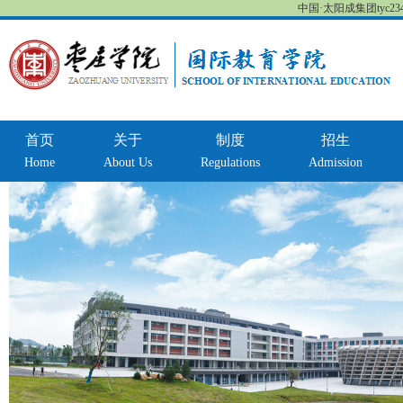
中国·太阳成集团tyc234cc
首页
关于
制度
招生
Home
About Us
Regulations
Admission