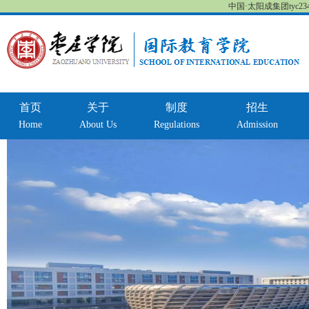
中国·太阳成集团tyc234cc
首页
关于
制度
招生
Home
About Us
Regulations
Admission