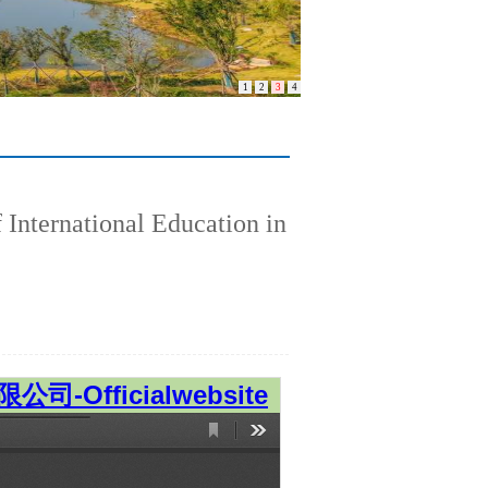
1
2
3
4
ternational Education in