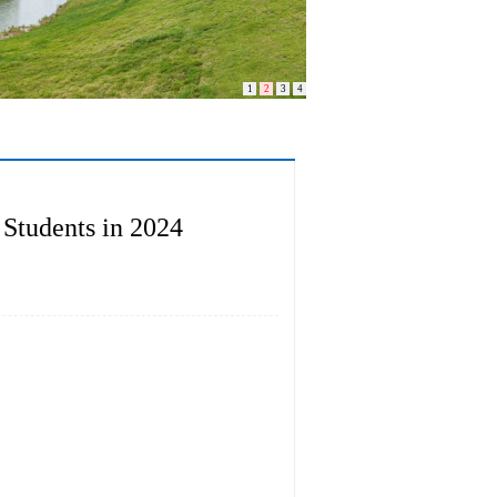
1
2
3
4
udents in 2024