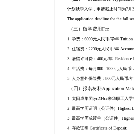
计划秋季入学，申请截止时间为
7
月
The application deadline for the fall se
（
三）留学费用
Fee
1.
学费：
6000
元人民币
/
学年
Tuition
2.
住宿费：
2200
元人民币
/
年
Accomm
3.
居留许可费：
400
元
/
年
Residence 
4.
生活费：每月
800--1000
元人民币
L
5.
人身意外保险费：
800
元人民币
/
年
（四）报名材料
Application Mate
1.
太阳成集团tyc234cc来华职工入
2.
最高学历证明（公证件）
Highest D
3.
最高学历成绩单（公证件）
Highes
4.
存款证明
Certificate of Deposit;