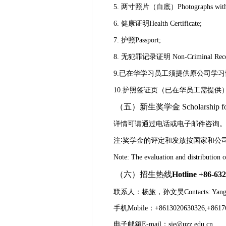
5.
两寸照片（白底）
Photographs wi
6.
健康证明
Health Certificate;
7.
护照
Passport;
8.
无犯罪记录证明
Non-Criminal Reco
9.
已在华学习员工须提供原公司学习
10.
护照签证页（已在华员工需提供
（五）新生奖学金
Scholarship f
详情可请通过电话或电子邮件咨询
注
∶
奖学金的评定和发放按国家和公
Note: The evaluation and distribution o
（六）招生热线
Hotline +86-632
联系人：杨旅，孙文昊
Contacts: Yan
手机
Mobile
：
+8613020630326,+8617
电子邮箱
E-mail
：
sie@uzz.edu.cn