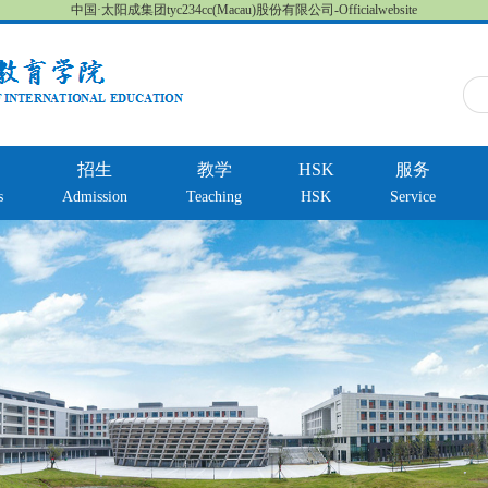
中国·太阳成集团tyc234cc(Macau)股份有限公司-Officialwebsite
招生
教学
HSK
服务
s
Admission
Teaching
HSK
Service