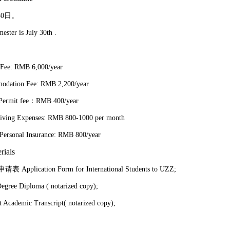
30
日。
mester is Ju
ly
30th
.
 Fee: RMB 6,000/year
odation Fee: RMB 2,200/year
Permit fee
：
RMB
4
00/year
iving Expenses: RMB 800-1000 per month
Personal Insurance: RMB 800/year
rials
学申请表
Application Form for International Students to UZZ;
egree Diploma ( notarized copy);
t Academic Transcript( notarized copy);