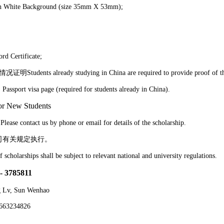
th White Background (size 35mm X 53mm);
rd Certificate;
情况证明
Students already studying in China are required to provide proof of t
）
Passport visa page (required for students already in China).
or New Students
。
Please contact us by phone or email for details of the scholarship.
司有关规定执行。
f scholarships shall be subject to relevant national and
university
regulations.
- 3785811
g Lv, Sun Wenhao
663234826