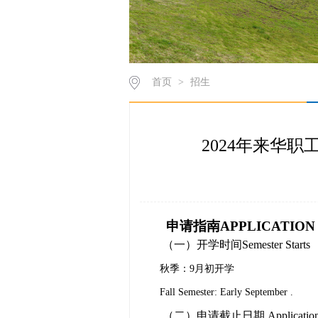
首页
>
招生
2024年来华职工申请指南
申请指南
APPLICATION
（
一）
开学时间
Semester Starts
秋季：
9
月初开学
Fall Semester: Early September .
（
二）
申请截止日期
Applicatio