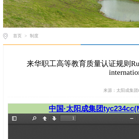
首页
>
制度
来华职工高等教育质量认证规则Rules for high
internatio
来源：太阳成集团tyc2