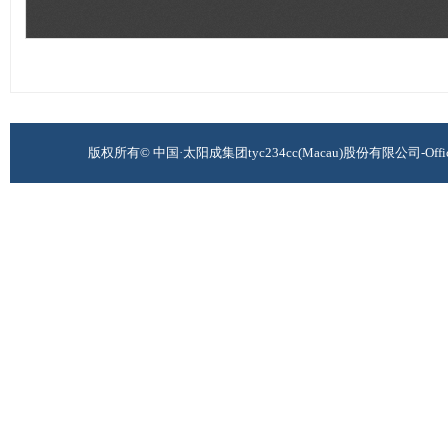
版权所有© 中国·太阳成集团tyc234cc(Macau)股份有限公司-Offi