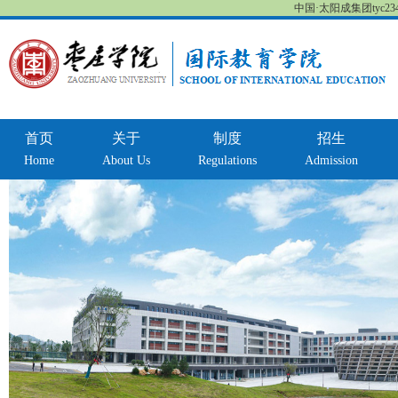
中国·太阳成集团tyc234cc
首页
关于
制度
招生
Home
About Us
Regulations
Admission